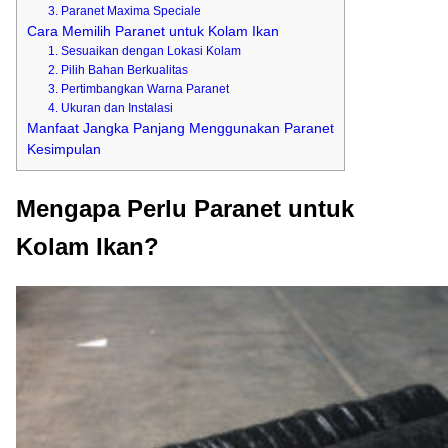
3. Paranet Maxima Speciale
Cara Memilih Paranet untuk Kolam Ikan
1. Sesuaikan dengan Lokasi Kolam
2. Pilih Bahan Berkualitas
3. Pertimbangkan Warna Paranet
4. Ukuran dan Instalasi
Manfaat Jangka Panjang Menggunakan Paranet
Kesimpulan
Mengapa Perlu Paranet untuk
Kolam Ikan?