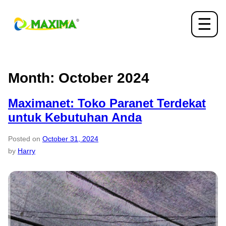
☰
Month:
October 2024
Maximanet: Toko Paranet Terdekat
untuk Kebutuhan Anda
Posted on
October 31, 2024
by
Harry