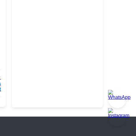
:
s
t