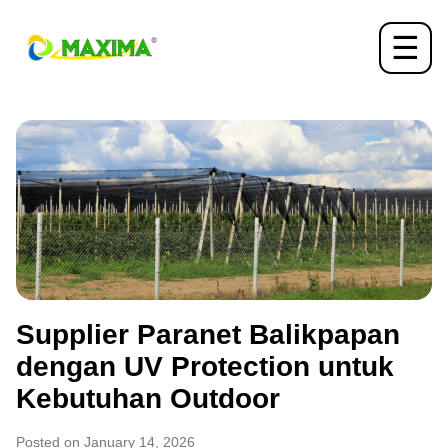
☰
Supplier Paranet Balikpapan
dengan UV Protection untuk
Kebutuhan Outdoor
Posted on January 14, 2026