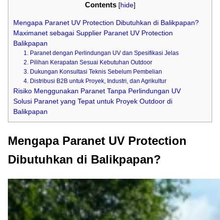
Contents
[
hide
]
Mengapa Paranet UV Protection Dibutuhkan di Balikpapan?
Maximanet sebagai Supplier Paranet UV Protection
Balikpapan
1. Paranet dengan Perlindungan UV dan Spesifikasi Jelas
2. Pilihan Kerapatan Sesuai Kebutuhan Outdoor
3. Dukungan Konsultasi Teknis Sebelum Pembelian
4. Distribusi B2B untuk Proyek, Industri, dan Agrikultur
Risiko Menggunakan Paranet Tanpa Perlindungan UV
Solusi Paranet yang Tepat untuk Proyek Outdoor di
Balikpapan
Mengapa Paranet UV Protection
Dibutuhkan di Balikpapan?