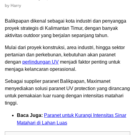
by Harry
Balikpapan dikenal sebagai kota industri dan penyangga
proyek strategis di Kalimantan Timur, dengan banyak
aktivitas outdoor yang berjalan sepanjang tahun.
Mulai dari proyek konstruksi, area industri, hingga sektor
pertanian dan perkebunan, kebutuhan akan paranet
dengan
perlindungan UV
menjadi faktor penting untuk
menjaga kelancaran operasional.
Sebagai supplier paranet Balikpapan, Maximanet
menyediakan solusi paranet UV protection yang dirancang
untuk pemakaian luar ruang dengan intensitas matahari
tinggi.
Baca Juga:
Paranet untuk Kurangi Intensitas Sinar
Matahari di Lahan Luas