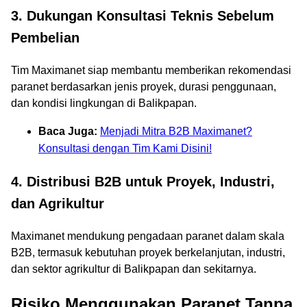
3. Dukungan Konsultasi Teknis Sebelum
Pembelian
Tim Maximanet siap membantu memberikan rekomendasi
paranet berdasarkan jenis proyek, durasi penggunaan,
dan kondisi lingkungan di Balikpapan.
Baca Juga:
Menjadi Mitra B2B Maximanet?
Konsultasi dengan Tim Kami Disini!
4. Distribusi B2B untuk Proyek, Industri,
dan Agrikultur
Maximanet mendukung pengadaan paranet dalam skala
B2B, termasuk kebutuhan proyek berkelanjutan, industri,
dan sektor agrikultur di Balikpapan dan sekitarnya.
Risiko Menggunakan Paranet Tanpa