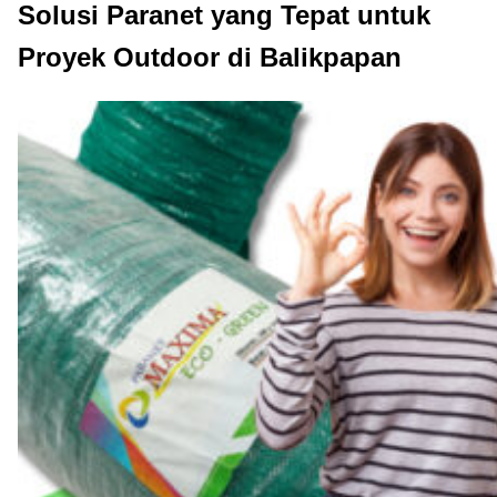
Solusi Paranet yang Tepat untuk
Proyek Outdoor di Balikpapan