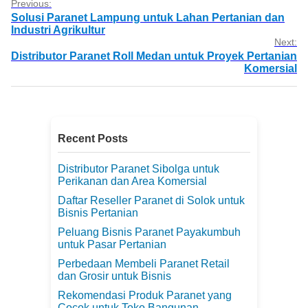
Previous:
Solusi Paranet Lampung untuk Lahan Pertanian dan
Industri Agrikultur
Next:
Distributor Paranet Roll Medan untuk Proyek Pertanian
Komersial
Recent Posts
Distributor Paranet Sibolga untuk
Perikanan dan Area Komersial
Daftar Reseller Paranet di Solok untuk
Bisnis Pertanian
Peluang Bisnis Paranet Payakumbuh
untuk Pasar Pertanian
Perbedaan Membeli Paranet Retail
dan Grosir untuk Bisnis
Rekomendasi Produk Paranet yang
Cocok untuk Toko Bangunan