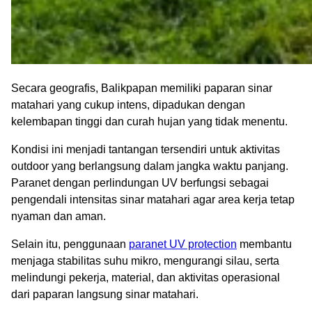
Secara geografis, Balikpapan memiliki paparan sinar
matahari yang cukup intens, dipadukan dengan
kelembapan tinggi dan curah hujan yang tidak menentu.
Kondisi ini menjadi tantangan tersendiri untuk aktivitas
outdoor yang berlangsung dalam jangka waktu panjang.
Paranet dengan perlindungan UV berfungsi sebagai
pengendali intensitas sinar matahari agar area kerja tetap
nyaman dan aman.
Selain itu, penggunaan
paranet UV protection
membantu
menjaga stabilitas suhu mikro, mengurangi silau, serta
melindungi pekerja, material, dan aktivitas operasional
dari paparan langsung sinar matahari.