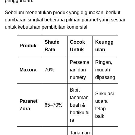
penggunaan.
Sebelum menentukan produk yang digunakan, berikut
gambaran singkat beberapa pilihan paranet yang sesuai
untuk kebutuhan pembibitan komersial.
Shade
Cocok
Keungg
Produk
Rate
Untuk
ulan
Persema
Ringan,
Maxora
70%
ian dan
mudah
nursery
dipasang
Bibit
Sirkulasi
tanaman
Paranet
udara
65–70%
buah &
Zora
tetap
hortikultu
baik
ra
Tanaman