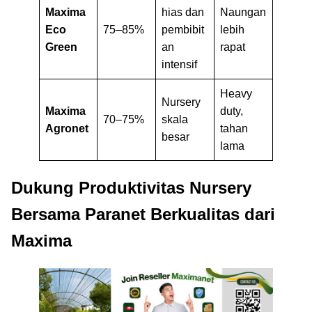
Maxima
hias dan
Naungan
Eco
75–85%
pembibit
lebih
Green
an
rapat
intensif
Heavy
Nursery
Maxima
duty,
70–75%
skala
Agronet
tahan
besar
lama
Dukung Produktivitas Nursery
Bersama Paranet Berkualitas dari
Maxima