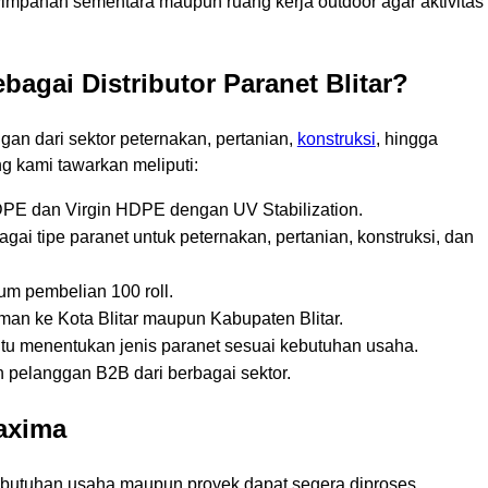
yimpanan sementara maupun ruang kerja outdoor agar aktivitas
agai Distributor Paranet Blitar?
gan dari sektor peternakan, pertanian,
konstruksi
, hingga
g kami tawarkan meliputi:
 dan Virgin HDPE dengan UV Stabilization.
gai tipe paranet untuk peternakan, pertanian, konstruksi, dan
m pembelian 100 roll.
man ke Kota Blitar maupun Kabupaten Blitar.
u menentukan jenis paranet sesuai kebutuhan usaha.
 pelanggan B2B dari berbagai sektor.
axima
butuhan usaha maupun proyek dapat segera diproses.