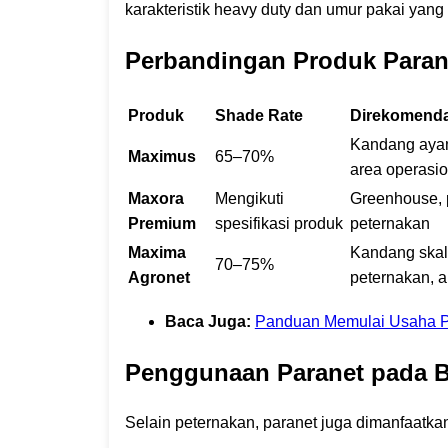
karakteristik heavy duty dan umur pakai yang
Perbandingan Produk Parane
Produk
Shade Rate
Direkomenda
Kandang aya
Maximus
65–70%
area operasio
Maxora
Mengikuti
Greenhouse, p
Premium
spesifikasi produk
peternakan
Maxima
Kandang skal
70–75%
Agronet
peternakan, a
Baca Juga:
Panduan Memulai Usaha Par
Penggunaan Paranet pada Be
Selain peternakan, paranet juga dimanfaatkan