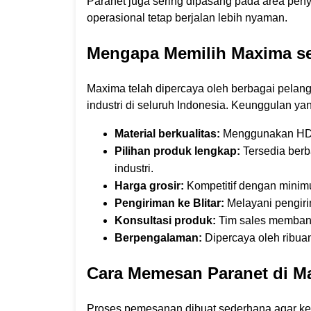
Paranet juga sering dipasang pada area pen
operasional tetap berjalan lebih nyaman.
Mengapa Memilih Maxima seb
Maxima telah dipercaya oleh berbagai pelang
industri di seluruh Indonesia. K
eunggulan yan
Material berkualitas:
Menggunakan HDPE
Pilihan produk lengkap:
Tersedia berba
industri.
Harga grosir:
Kompetitif dengan minimu
Pengiriman ke Blitar:
Melayani pengiri
Konsultasi produk:
Tim sales membant
Berpengalaman:
Dipercaya oleh ribuan
Cara Memesan Paranet di M
Proses pemesanan dibuat sederhana agar ke