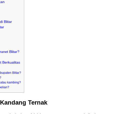
kan
i Blitar
tar
anet Blitar?
 Berkualitas
upaten Blitar?
?
 atau kambing?
belian?
 Kandang Ternak