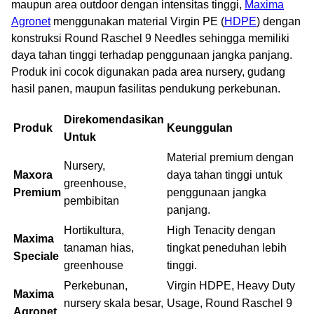
maupun area outdoor dengan intensitas tinggi,
Maxima
Agronet
menggunakan material Virgin PE (
HDPE
) dengan
konstruksi Round Raschel 9 Needles
sehingga memiliki
daya tahan tinggi terhadap penggunaan jangka panjang.
Produk ini cocok digunakan pada area nursery, gudang
hasil panen, maupun fasilitas pendukung perkebunan.
Direkomendasikan
Produk
Keunggulan
Untuk
Material premium dengan
Nursery,
Maxora
daya tahan tinggi untuk
greenhouse,
Premium
penggunaan jangka
pembibitan
panjang.
Hortikultura,
High Tenacity dengan
Maxima
tanaman hias,
tingkat peneduhan lebih
Speciale
greenhouse
tinggi.
Perkebunan,
Virgin HDPE, Heavy Duty
Maxima
nursery skala besar,
Usage, Round Raschel 9
Agronet