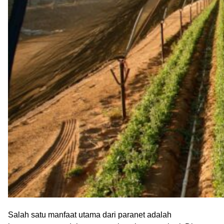
Salah satu manfaat utama dari paranet adalah