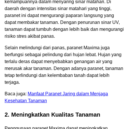
kemampuannya dalam menyaring sinar matahari. Di
daerah dengan intensitas sinar matahari yang tinggi,
paranet ini dapat mengurangi paparan langsung yang
dapat membakar tanaman. Dengan penurunan sinar UV,
tanaman dapat tumbuh dengan lebih baik dan mengurangi
risiko stres akibat panas.
Selain melindungi dari panas, paranet Maxima juga
berfungsi sebagai pelindung dari hujan lebat. Hujan yang
terlalu deras dapat menyebabkan genangan air yang
merusak akar tanaman. Dengan adanya paranet, tanaman
tetap terlindungi dan kelembaban tanah dapat lebih
terjaga.
Baca juga:
Manfaat Paranet Jaring dalam Menjaga
Kesehatan Tanaman
2. Meningkatkan Kualitas Tanaman
Penggunaan paranet Maxima dapat meningkatkan