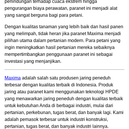
perlindungan terhadap cuaca ekstrem hingga
pengurangan biaya perawatan, paranet ini menjadi alat
yang sangat berguna bagi para petani.
Dengan kualitas tanaman yang lebih baik dan hasil panen
yang melimpah, tidak heran jika paranet Maxima menjadi
pilihan utama dalam pertanian modern. Para petani yang
ingin meningkatkan hasil pertanian mereka sebaiknya
mempertimbangkan penggunaan paranet ini sebagai
investasi yang menjanjikan.
Maxima
adalah salah satu produsen jaring peneduh
terbesar dengan kualitas terbaik di Indonesia. Produk
jaring atau paranet kami menggunakan teknologi HPDE
yang menawarkan jaring peneduh dengan kualitas terbaik
untuk kebutuhan Anda di berbagai industri, mulai dari
pertanian, perkebunan, tugas berat, dan banyak lagi. Kami
adalah pemasok terbesar untuk industri konstruksi,
pertanian, tugas berat, dan banyak industri lainnya.