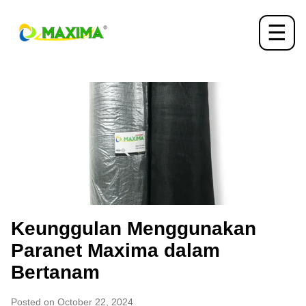
☰
Keunggulan Menggunakan
Paranet Maxima dalam
Bertanam
Posted on October 22, 2024