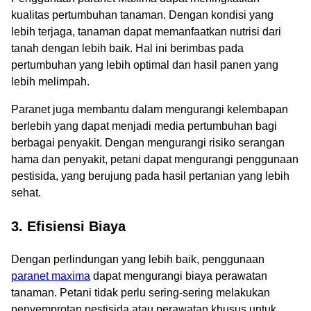
kualitas pertumbuhan tanaman. Dengan kondisi yang
lebih terjaga, tanaman dapat memanfaatkan nutrisi dari
tanah dengan lebih baik. Hal ini berimbas pada
pertumbuhan yang lebih optimal dan hasil panen yang
lebih melimpah.
Paranet juga membantu dalam mengurangi kelembapan
berlebih yang dapat menjadi media pertumbuhan bagi
berbagai penyakit. Dengan mengurangi risiko serangan
hama dan penyakit, petani dapat mengurangi penggunaan
pestisida, yang berujung pada hasil pertanian yang lebih
sehat.
3. Efisiensi Biaya
Dengan perlindungan yang lebih baik, penggunaan
paranet maxima
dapat mengurangi biaya perawatan
tanaman. Petani tidak perlu sering-sering melakukan
penyemprotan pestisida atau perawatan khusus untuk