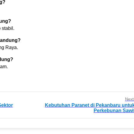
ng?
dung?
stabil.
Bandung?
ng Raya.
ndung?
gam.
Next
Sektor
Kebutuhan Paranet di Pekanbaru untu
Perkebunan Sawi