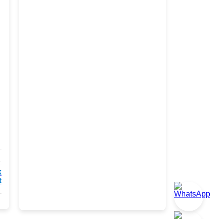
:
k
t