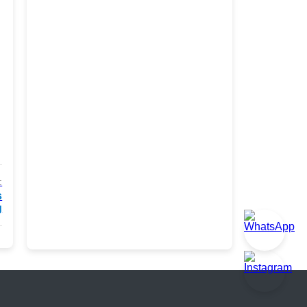
:
s
g