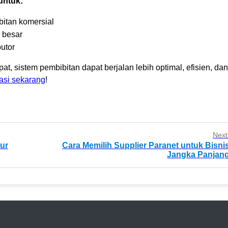
untuk:
bitan komersial
 besar
butor
t, sistem pembibitan dapat berjalan lebih optimal, efisien, dan
asi sekarang
!
Next
tur
Cara Memilih Supplier Paranet untuk Bisni
Jangka Panjan