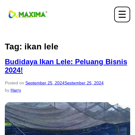
☰
Tag:
ikan lele
Budidaya Ikan Lele: Peluang Bisnis
2024!
Posted on
September 25, 2024
September 25, 2024
by
Harry