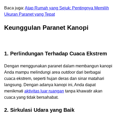
Baca juga:
Atap Rumah yang Sejuk: Pentingnya Memilih
Ukuran Paranet yang Tepat
Keunggulan Paranet Kanopi
1. Perlindungan Terhadap Cuaca Ekstrem
Dengan menggunakan paranet dalam membangun kanopi
Anda mampu melindungi area
outdoor
dari berbagai
cuaca ekstrem, seperti hujan deras dan sinar matahari
langsung. Dengan adanya kanopi ini, Anda dapat
menikmati
aktivitas luar ruangan
tanpa khawatir akan
cuaca yang tidak bersahabat.
2. Sirkulasi Udara yang Baik