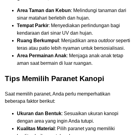
Area Taman dan Kebun
: Melindungi tanaman dari
sinar matahari berlebih dan hujan.
Tempat Parkir
: Menyediakan perlindungan bagi
kendaraan dari sinar UV dan hujan.
Ruang Berkumpul
: Menjadikan area
outdoor
seperti
teras atau patio lebih nyaman untuk bersosialisasi.
Area Permainan Anak
: Menjaga anak-anak tetap
aman saat bermain di luar ruangan.
Tips Memilih Paranet Kanopi
Saat memilih paranet, Anda perlu memperhatikan
beberapa faktor berikut:
Ukuran dan Bentuk
: Sesuaikan ukuran kanopi
dengan area yang ingin Anda tutupi.
Kualitas Material
: Pilih paranet yang memiliki