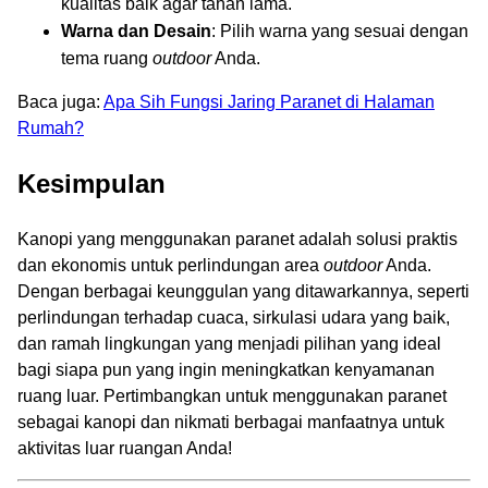
kualitas baik agar tahan lama.
Warna dan Desain
: Pilih warna yang sesuai dengan
tema ruang
outdoor
Anda.
Baca juga:
Apa Sih Fungsi Jaring Paranet di Halaman
Rumah?
Kesimpulan
Kanopi yang menggunakan paranet adalah solusi praktis
dan ekonomis untuk perlindungan area
outdoor
Anda.
Dengan berbagai keunggulan yang ditawarkannya, seperti
perlindungan terhadap cuaca, sirkulasi udara yang baik,
dan ramah lingkungan yang menjadi pilihan yang ideal
bagi siapa pun yang ingin meningkatkan kenyamanan
ruang luar. Pertimbangkan untuk menggunakan paranet
sebagai kanopi dan nikmati berbagai manfaatnya untuk
aktivitas luar ruangan Anda!