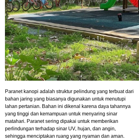
Paranet kanopi adalah struktur pelindung yang terbuat dari
bahan jaring yang biasanya digunakan untuk menutupi
lahan pertanian. Bahan ini dikenal karena daya tahannya
yang tinggi dan kemampuan untuk menyaring sinar
matahari. Paranet sering dipakai untuk memberikan
perlindungan terhadap sinar UV, hujan, dan angin,
sehingga menciptakan ruang yang nyaman dan aman.