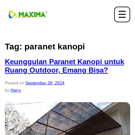
☰
Tag:
paranet kanopi
Keunggulan Paranet Kanopi untuk
Ruang Outdoor, Emang Bisa?
Posted on
September 28, 2024
by
Harry