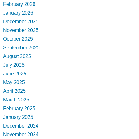
February 2026
January 2026
December 2025
November 2025
October 2025
September 2025
August 2025
July 2025
June 2025
May 2025
April 2025
March 2025
February 2025
January 2025
December 2024
November 2024