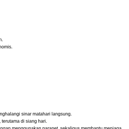
n.
nomis.
nghalangi sinar matahari langsung.
erutama di siang hari.
i dengan menggunakan paranet, sekaligus membantu menjaga