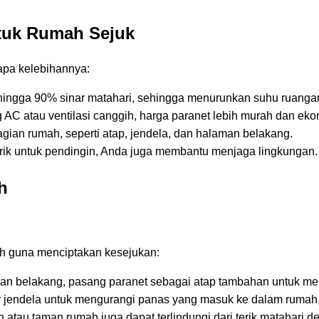
tuk Rumah Sejuk
apa kelebihannya:
hingga 90% sinar matahari, sehingga menurunkan suhu ruanga
C atau ventilasi canggih, harga paranet lebih murah dan eko
ian rumah, seperti atap, jendela, dan halaman belakang.
ik untuk pendingin, Anda juga membantu menjaga lingkungan.
h
ah guna menciptakan kesejukan:
aman belakang, pasang paranet sebagai atap tambahan untuk me
r jendela untuk mengurangi panas yang masuk ke dalam rumah, t
n atau taman rumah juga dapat terlindungi dari terik matahar