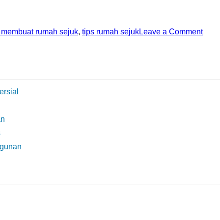
s membuat rumah sejuk
,
tips rumah sejuk
Leave a Comment
ersial
an
s
ngunan