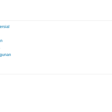
ersial
an
s
ngunan