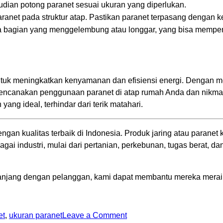
udian potong paranet sesuai ukuran yang diperlukan.
ranet pada struktur atap. Pastikan paranet terpasang dengan k
da bagian yang menggelembung atau longgar, yang bisa mempen
ntuk meningkatkan kenyamanan dan efisiensi energi. Dengan m
encanakan penggunaan paranet di atap rumah Anda dan nikmati
ng ideal, terhindar dari terik matahari.
engan kualitas terbaik di Indonesia. Produk jaring atau para
ai industri, mulai dari pertanian, perkebunan, tugas berat, da
jang dengan pelanggan, kami dapat membantu mereka meraih
et
,
ukuran paranet
Leave a Comment