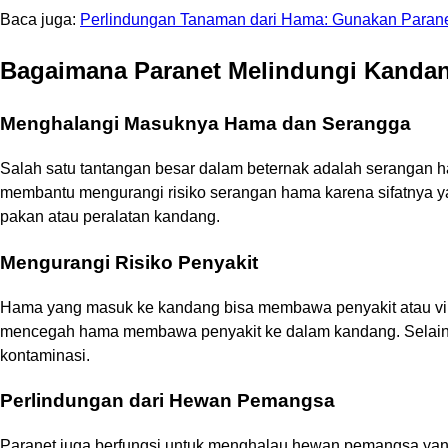
Baca juga:
Perlindungan Tanaman dari Hama: Gunakan Paranet
Bagaimana Paranet Melindungi Kanda
Menghalangi Masuknya Hama dan Serangga
Salah satu tantangan besar dalam beternak adalah serangan 
membantu mengurangi risiko serangan hama karena sifatnya y
pakan atau peralatan kandang.
Mengurangi Risiko Penyakit
Hama yang masuk ke kandang bisa membawa penyakit atau vir
mencegah hama membawa penyakit ke dalam kandang. Selain i
kontaminasi.
Perlindungan dari Hewan Pemangsa
Paranet juga berfungsi untuk menghalau hewan pemangsa yang