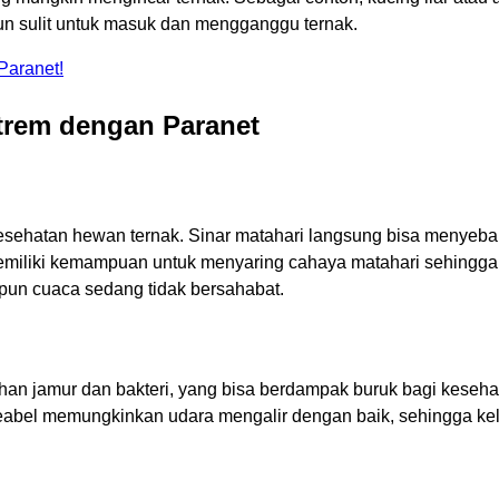
n sulit untuk masuk dan mengganggu ternak.
Paranet!
trem dengan Paranet
ehatan hewan ternak. Sinar matahari langsung bisa menyeba
iliki kemampuan untuk menyaring cahaya matahari sehingga kan
pun cuaca sedang tidak bersahabat.
n jamur dan bakteri, yang bisa berdampak buruk bagi keseha
eabel memungkinkan udara mengalir dengan baik, sehingga kel