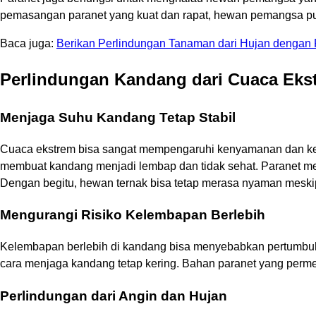
pemasangan paranet yang kuat dan rapat, hewan pemangsa pu
Baca juga:
Berikan Perlindungan Tanaman dari Hujan dengan 
Perlindungan Kandang dari Cuaca Eks
Menjaga Suhu Kandang Tetap Stabil
Cuaca ekstrem bisa sangat mempengaruhi kenyamanan dan kes
membuat kandang menjadi lembap dan tidak sehat. Paranet mem
Dengan begitu, hewan ternak bisa tetap merasa nyaman meski
Mengurangi Risiko Kelembapan Berlebih
Kelembapan berlebih di kandang bisa menyebabkan pertumbuha
cara menjaga kandang tetap kering. Bahan paranet yang perm
Perlindungan dari Angin dan Hujan