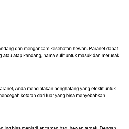
k kandang dan mengancam kesehatan hewan. Paranet dapat
g atau atap kandang, hama sulit untuk masuk dan merusak
anet, Anda menciptakan penghalang yang efektif untuk
encegah kotoran dari luar yang bisa menyebabkan
 anjing bisa menjadi ancaman bagi hewan ternak. Dengan