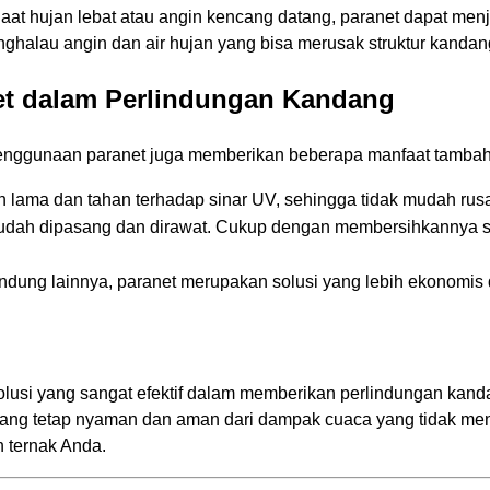
aat hujan lebat atau angin kencang datang, paranet dapat men
ghalau angin dan air hujan yang bisa merusak struktur kanda
t dalam Perlindungan Kandang
enggunaan paranet juga memberikan beberapa manfaat tambaha
han lama dan tahan terhadap sinar UV, sehingga tidak mudah r
udah dipasang dan dirawat. Cukup dengan membersihkannya sec
ndung lainnya, paranet merupakan solusi yang lebih ekonomis 
lusi yang sangat efektif dalam memberikan perlindungan kand
ndang tetap nyaman dan aman dari dampak cuaca yang tidak me
 ternak Anda.