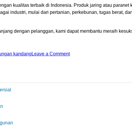
engan kualitas terbaik di Indonesia. Produk jaring atau para
ai industri, mulai dari pertanian, perkebunan, tugas berat, da
jang dengan pelanggan, kami dapat membantu meraih kesuks
dungan kandang
Leave a Comment
ersial
an
s
ngunan