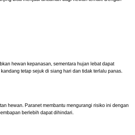
bkan hewan kepanasan, sementara hujan lebat dapat
dang tetap sejuk di siang hari dan tidak terlalu panas.
tan hewan. Paranet membantu mengurangi risiko ini dengan
embapan berlebih dapat dihindari.