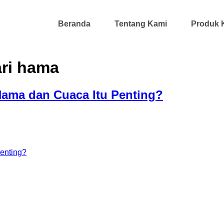
Beranda
Tentang Kami
Produk 
ri hama
ama dan Cuaca Itu Penting?