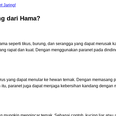
 Jaring!
ng dari Hama?
hama seperti tikus, burung, dan serangga yang dapat merusa
ang rapat dan kuat. Dengan menggunakan paranet pada dindin
us yang dapat menular ke hewan ternak. Dengan memasang par
tu, paranet juga dapat menjaga kebersihan kandang dengan m
 mungkin mengincar ternak. Sebagai contoh, kucing liar atau