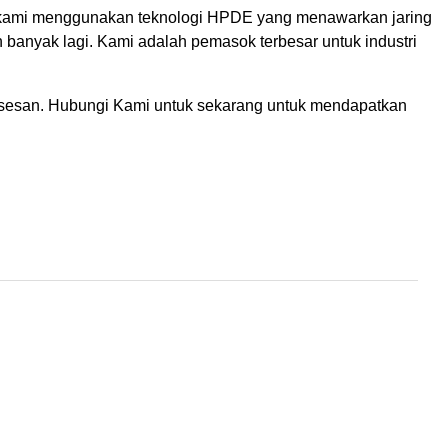
net kami menggunakan teknologi HPDE yang menawarkan jaring
n banyak lagi. Kami adalah pemasok terbesar untuk industri
esan. Hubungi Kami untuk sekarang untuk mendapatkan